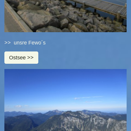
>> unsre Fewo´s
Ostsee >>