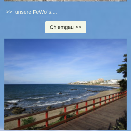
>> unsere FeWo´s....
Chiemgau >>