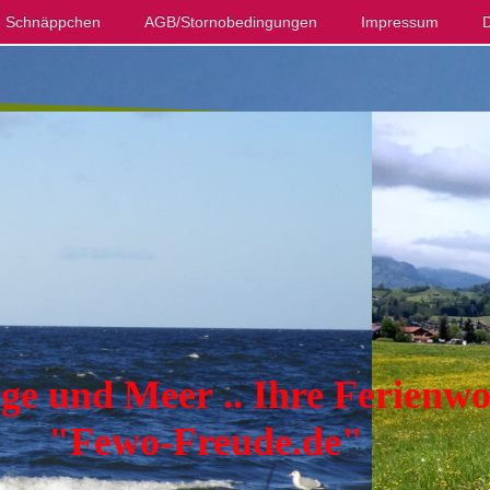
ge Schnäppchen
AGB/Stornobedingungen
Impressum
D
e und Meer .. Ihre Ferienw
ewo-Freude.de"