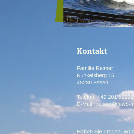
Kontakt
Familie Reimer
Kunkelsberg
15
45239
Essen
Telefon: +49 201 5229
E-Mail: reimer@fewo-f
Haben Sie Fragen, Wüns