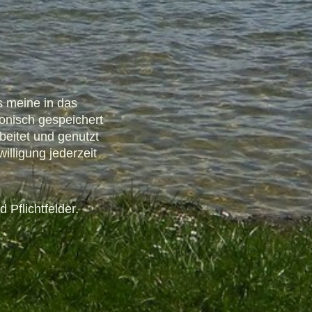
s meine in das
onisch gespeichert
eitet und genutzt
illigung jederzeit
 Pflichtfelder.