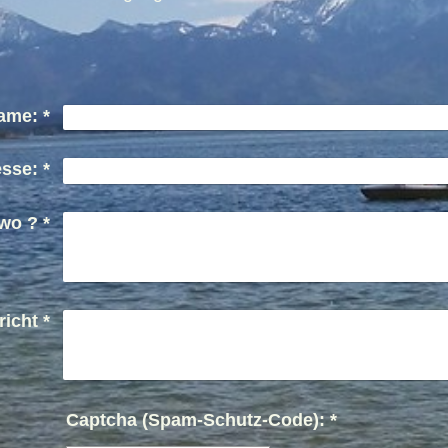
ame:
*
esse:
*
wo ?
*
richt
*
Captcha (Spam-Schutz-Code): *