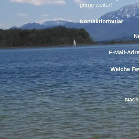
gerne weiter!
Kontaktformular
N
E-Mail-Adr
Welche Fe
Nach