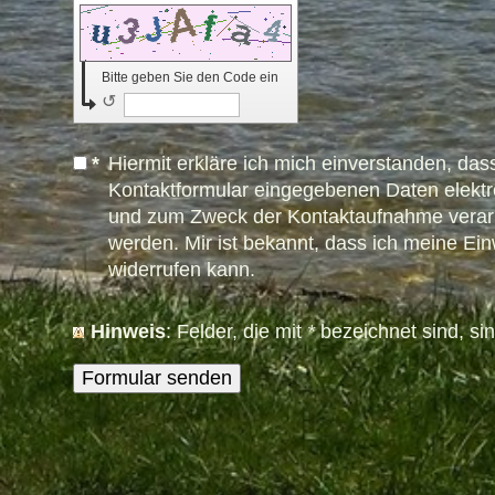
Bitte geben Sie den Code ein
↺
*
Hiermit erkläre ich mich einverstanden, das
Kontaktformular eingegebenen Daten elektr
und zum Zweck der Kontaktaufnahme verarb
werden. Mir ist bekannt, dass ich meine Einw
widerrufen kann.
Hinweis
: Felder, die mit
*
bezeichnet sind, sind