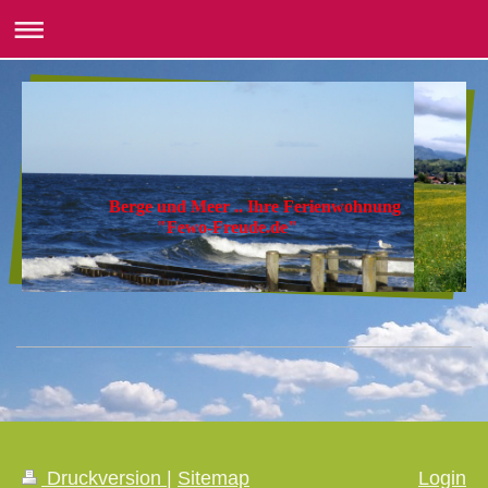
Berge und Meer .. Ihre Ferienwohnung
"Fewo-Freude.de"
Druckversion
|
Sitemap
Login